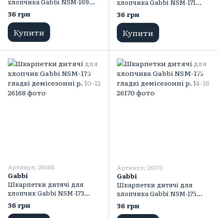
хлопчика Gabbi NSM-169
хлопчика Gabbi NSM-171
гладкі демісезонні р. 12-14
гладкі демісезонні р. 16-18
36 грн
36 грн
Купити
Купити
Артикул: 26168
Артикул: 26170
Gabbi
Gabbi
Шкарпетки дитячі для
Шкарпетки дитячі для
хлопчик Gabbi NSM-173
хлопчика Gabbi NSM-175
гладкі демісезонні р. 10-12
гладкі демісезонні р. 14-16
36 грн
36 грн