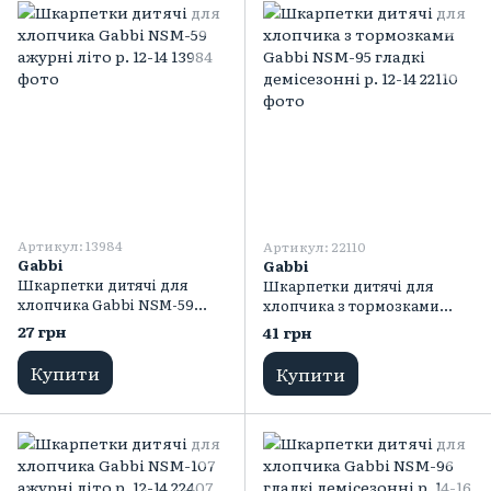
Артикул: 13984
Артикул: 22110
Gabbi
Gabbi
Шкарпетки дитячі для
Шкарпетки дитячі для
хлопчика Gabbi NSM-59
хлопчика з тормозками
ажурні літо р. 12-14
Gabbi NSМ-95 гладкі
27 грн
41 грн
демісезонні р. 12-14
Купити
Купити