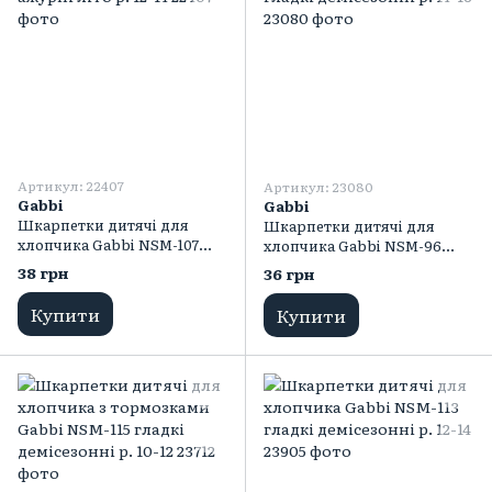
Артикул: 22407
Артикул: 23080
Gabbi
Gabbi
Шкарпетки дитячі для
Шкарпетки дитячі для
хлопчика Gabbi NSM-107
хлопчика Gabbi NSM-96
ажурні літо р. 12-14
гладкі демісезонні р. 14-16
38 грн
36 грн
Купити
Купити