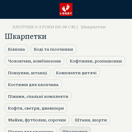
ХЛОПЧИК 0-2 РОКИ (56-98 СМ.)
Шкарпетки
Шкарпетки
Білизна
Боді та пісочники
Чоловічки, комбінезони
Кофтинки, розпашонки
Повзунки, штанці
Комплекти дитячі
Костюми для хлопчика
Піжами, спальні комплекти
Кофти, светри, джемпери
Майки, футболки, сорочки
Штани, шорти
Шапки для хлопчика
Шкарпетки