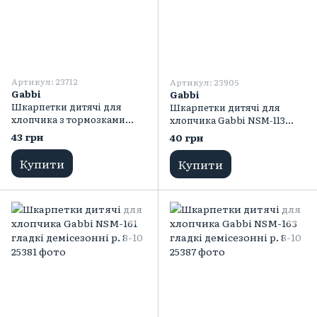
Артикул: 23712
Артикул: 23905
Gabbi
Gabbi
Шкарпетки дитячі для
Шкарпетки дитячі для
хлопчика з тормозками
хлопчика Gabbi NSM-113
Gabbi NSM-115 гладкі
гладкі демісезонні р. 12-14
43 грн
40 грн
демісезонні р. 10-12
Купити
Купити