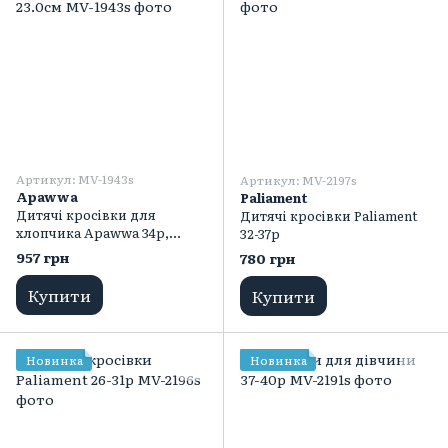
Артикул: MV-1943s
Артикул: MV-2197s
Apawwa
Paliament
Дитячі кросівки для
Дитячі кросівки Paliament
хлопчика Apawwa 34р,
32-37р
23.0см
957 грн
780 грн
Купити
Купити
Новинка
Новинка