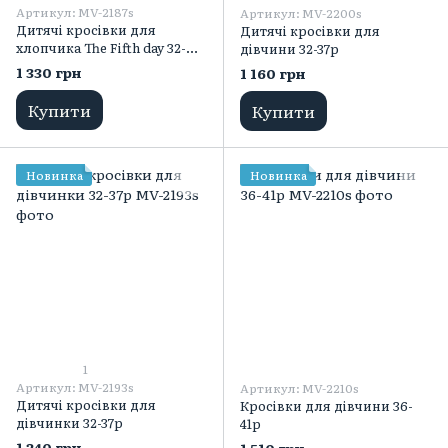
Артикул: MV-2187s
Артикул: MV-2200s
Дитячі кросівки для
Дитячі кросівки для
хлопчика The Fifth day 32-
дівчини 32-37р
37р
1 330 грн
1 160 грн
Купити
Купити
Новинка
Новинка
1
Артикул: MV-2193s
Артикул: MV-2210s
Дитячі кросівки для
Кросівки для дівчини 36-
дівчинки 32-37р
41р
1 240 грн