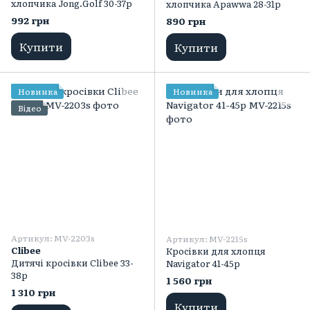
хлопчика Jong.Golf 30-37р
хлопчика Apawwa 28-31р
992 грн
890 грн
Купити
Купити
Новинка
Новинка
Відео
Артикул: MV-2203s
Артикул: MV-2215s
Clibee
Кросівки для хлопця
Дитячі кросівки Clibee 33-
Navigator 41-45р
38p
1 560 грн
1 310 грн
Купити