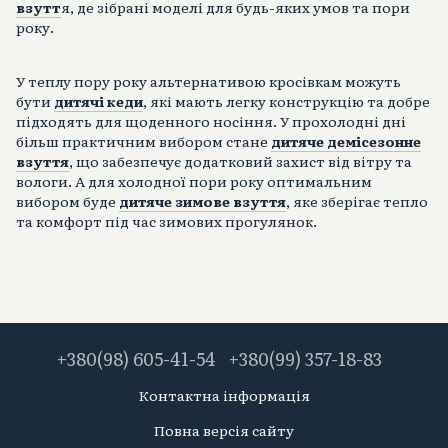
взутт
я, де зібрані моделі для будь-яких умов та пори
року.
У теплу пору року альтернативою кросівкам можуть
бути
дитячі кеди
, які мають легку конструкцію та добре
підходять для щоденного носіння. У прохолодні дні
більш практичним вибором стане
дитяче демісезонне
взуття
, що забезпечує додатковий захист від вітру та
вологи. А для холодної пори року оптимальним
вибором буде
дитяче зимове взуття
, яке зберігає тепло
та комфорт під час зимових прогулянок.
+380(98) 605-41-54
+380(99) 357-18-83
Контактна інформація
Повна версія сайту