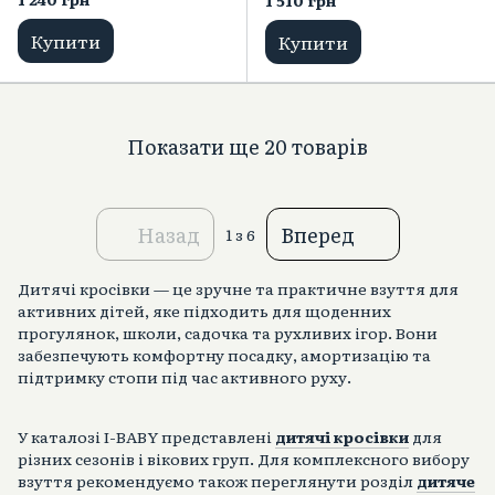
1 510 грн
Купити
Купити
Показати ще 20 товарів
Назад
Вперед
1
з 6
Дитячі кросівки — це зручне та практичне взуття для
активних дітей, яке підходить для щоденних
прогулянок, школи, садочка та рухливих ігор. Вони
забезпечують комфортну посадку, амортизацію та
підтримку стопи під час активного руху.
У каталозі I-BABY представлені
дитячі кросівки
для
різних сезонів і вікових груп. Для комплексного вибору
взуття рекомендуємо також переглянути розділ
дитяче