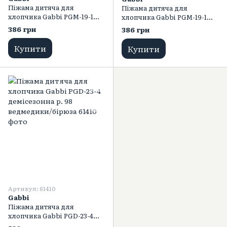
Піжама дитяча для
Піжама дитяча для
хлопчика Gabbi PGM-19-1
хлопчика Gabbi PGM-19-1
демісезонна р. 80 бордовий
демісезонна р. 80 зелений
386 грн
386 грн
Купити
Купити
Артикул: 61410
Gabbi
Піжама дитяча для
хлопчика Gabbi PGD-23-4
демісезонна р. 98