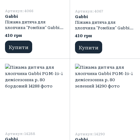
Артикул: 4066
Артикул: 4067
Gabbi
Gabbi
Піжама дитяча для
Піжама дитяча для
хлопчика "Ромбіки" Gabbi
хлопчика "Ромбіки" Gabbi
демісезонна р. 80
демісезонна р. 80 синій
410 грн
410 грн
помаранчевий
темний
Купити
Купити
Артикул: 14288
Артикул: 14290
Gabbi
Gabbi