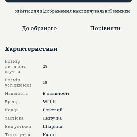
Увійти
для відображення накопичувальної знижки
%
До обраного
Порівняти
Характеристики
Розмір
дитячого
25
взуття
Розмір
16
устілки (см)
Наявність
В наявності
Бренд
Waldi
Колір
Рожевий
Застібка
Липучка
Вид устілки
Шкіряна
Тип взуття
Капці