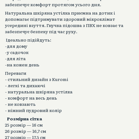
забезпечує комфорт протягом усього дня.
Натуральна шкіряна устілка приємна на дотик і
допомагає підтримувати здоровий мікроклімат
усередині взуття. Гнучка підошва з ПВХ не ковзає та
забезпечує безпеку під час руху.
Ідеально підійдуть:
-для дому
-у садочок
-для літа
-на кожен день
Переваги
- стильний дизайн з Kuromi
- легкі та дихаючі
- натуральна шкіряна устілка
- комфорт на весь день
- не ковзають
- ніжний пудровий колір
Розмірна сітка
25 розмір — 16 см
26 розмір — 16,7 см
27 розмір — 17,5 см