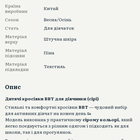
Країна
Китай
виробник
Сезон
Весна/Осінь
Стать
Для дівчаток
Матеріал
Штучна шкіра
верху
Матеріал
Піна
підошви
Матеріал
Текстиль
підкладки
Опис
Дитячі кросівки BBT для дівчинки (сірі)
Стильні та комфортні кросівки
BBT
— чудовий вибір
для активних дівчат на кожен день 👟
Модель виконана у практичному
сірому кольорі
, який
легко поєднується з різним одягом і підходить як для
школи, так і для прогулянок.