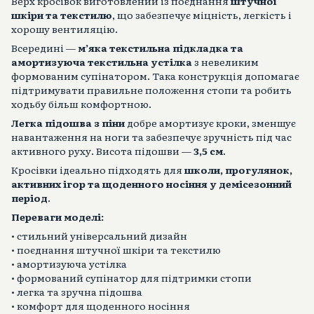
Верх кросівок виготовлений із поєднання
штучної
шкіри та текстилю
, що забезпечує міцність, легкість і
хорошу вентиляцію.
Всередині —
м’яка текстильна підкладка та
амортизуюча текстильна устілка
з невеликим
формованим супінатором. Така конструкція допомагає
підтримувати правильне положення стопи та робить
ходьбу більш комфортною.
Легка підошва з піни
добре амортизує кроки, зменшує
навантаження на ноги та забезпечує зручність під час
активного руху. Висота підошви —
3,5 см
.
Кросівки ідеально підходять для
школи, прогулянок,
активних ігор та щоденного носіння у демісезонний
період
.
Переваги моделі:
• стильний універсальний дизайн
• поєднання штучної шкіри та текстилю
• амортизуюча устілка
• формований супінатор для підтримки стопи
• легка та зручна підошва
• комфорт для щоденного носіння