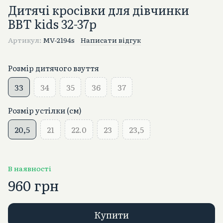
Дитячі кросівки для дівчинки
BBT kids 32-37p
Артикул:
MV-2194s
Написати відгук
Розмір дитячого взуття
33
34
35
36
37
Розмір устілки (см)
20,5
21
22.0
23
23,5
В наявності
960 грн
Купити