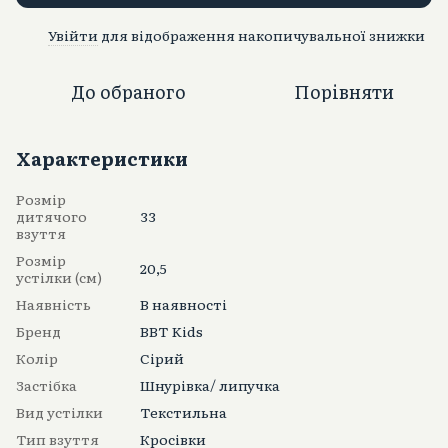
Увійти
для відображення накопичувальної знижки
%
До обраного
Порівняти
Характеристики
Розмір
дитячого
33
взуття
Розмір
20,5
устілки (см)
Наявність
В наявності
Бренд
BBT Kids
Колір
Сірий
Застібка
Шнурівка/ липучка
Вид устілки
Текстильна
Тип взуття
Кросівки