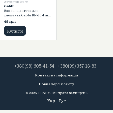
Артикул: 19579
Gabbi
Бандана дитяча для
хлопчика Gabbi BN-20-1 літо
р. 48/50
49 грн
Купити
+380(98) 605-41-54
+380(99) 357-18-83
Контактна інформація
Повна версія сайту
© 2026 I-BABY. Всі права захищені.
Укр
Рус