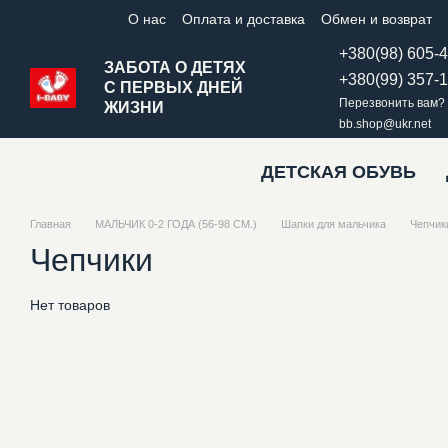
Перейти к основному контенту
О нас
Оплата и доставка
Обмен и возврат
+380(98) 605-
ЗАБОТА О ДЕТЯХ
+380(99) 357-
С ПЕРВЫХ ДНЕЙ
Перезвонить вам?
ЖИЗНИ
bb.shop@ukr.net
ДЕТСКАЯ ОБУВЬ
Главная
МАЛЬЧИК 0-2 ГОДА (56-98 СМ.)
Шапки для мальчика
Чепчик
Чепчики
Нет товаров