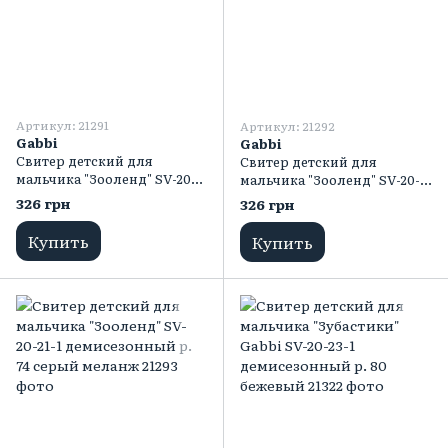
Артикул: 21291
Артикул: 21292
Gabbi
Gabbi
Свитер детский для
Свитер детский для
мальчика "Зооленд" SV-20-
мальчика "Зооленд" SV-20-
21-1 демисезонный р. 74
21-1 демисезонный р. 74
326 грн
326 грн
бежевый
бирюзовый
Купить
Купить