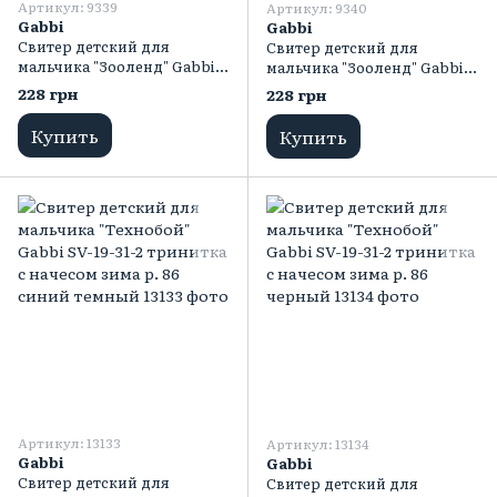
Артикул: 9339
Артикул: 9340
Gabbi
Gabbi
Свитер детский для
Свитер детский для
мальчика "Зооленд" Gabbi
мальчика "Зооленд" Gabbi
SV-03-18 демисезонный р.
SV-03-18 демисезонный р.
228 грн
228 грн
68 оранжевый
68 зеленый
Купить
Купить
Артикул: 13133
Артикул: 13134
Gabbi
Gabbi
Свитер детский для
Свитер детский для