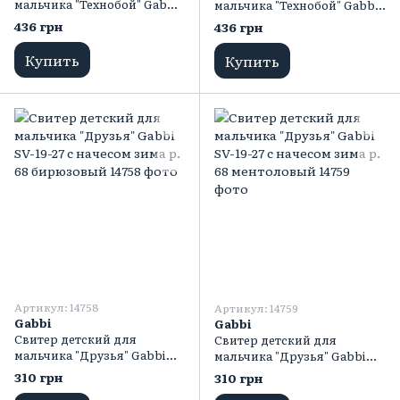
мальчика "Технобой" Gabbi
мальчика "Технобой" Gabbi
SV-19-31-2 тринитка с
SV-19-31-2 тринитка с
436 грн
436 грн
начесом зима р. 86 синий
начесом зима р. 86 черный
темный
Купить
Купить
Артикул: 14758
Артикул: 14759
Gabbi
Gabbi
Свитер детский для
Свитер детский для
мальчика "Друзья" Gabbi
мальчика "Друзья" Gabbi
SV-19-27 с начесом зима р.
SV-19-27 с начесом зима р.
310 грн
310 грн
68 бирюзовый
68 ментоловый