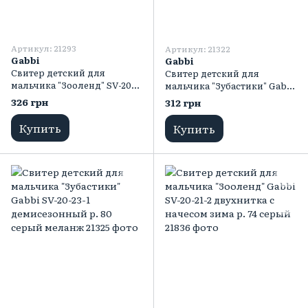
Артикул: 21293
Артикул: 21322
Gabbi
Gabbi
Свитер детский для
Свитер детский для
мальчика "Зооленд" SV-20-
мальчика "Зубастики" Gabbi
21-1 демисезонный р. 74
SV-20-23-1 демисезонный р.
326 грн
312 грн
серый меланж
80 бежевый
Купить
Купить