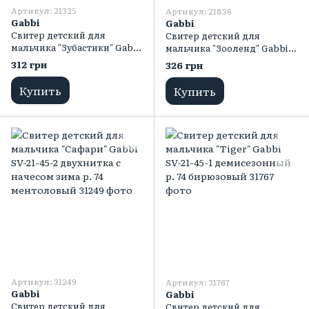
Артикул: 21325
Артикул: 21836
Gabbi
Gabbi
Свитер детский для
Свитер детский для
мальчика "Зубастики" Gabbi
мальчика "Зооленд" Gabbi
SV-20-23-1 демисезонный р.
SV-20-21-2 двухнитка с
312 грн
326 грн
80 серый меланж
начесом зима р. 74 серый
Купить
Купить
Артикул: 31249
Артикул: 31767
Gabbi
Gabbi
Свитер детский для
Свитер детский для