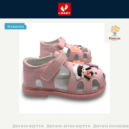
Новинка
Дитяче взуття
Дитяче літнє взуття
Дитячі босоніжк