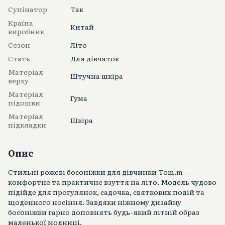
Супінатор
Так
Країна
Китай
виробник
Сезон
Літо
Стать
Для дівчаток
Матеріал
Штучна шкіра
верху
Матеріал
Гума
підошви
Матеріал
Шкіра
підкладки
Опис
Стильні рожеві босоніжки для дівчинки Tom.m —
комфортне та практичне взуття на літо. Модель чудово
підійде для прогулянок, садочка, святкових подій та
щоденного носіння. Завдяки ніжному дизайну
босоніжки гарно доповнять будь-який літній образ
маленької модниці.