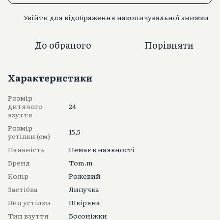
Увійти
для відображення накопичувальної знижки
%
До обраного
Порівняти
Характеристики
Розмір
дитячого
24
взуття
Розмір
15,5
устілки (см)
Наявність
Немає в наявності
Бренд
Тоm.m
Колір
Рожевий
Застібка
Липучка
Вид устілки
Шкіряна
Тип взуття
Босоніжки