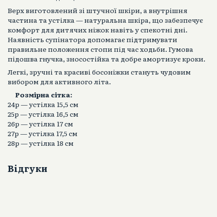
Верх виготовлений зі штучної шкіри, а внутрішня
частина та устілка — натуральна шкіра, що забезпечує
комфорт для дитячих ніжок навіть у спекотні дні.
Наявність супінатора допомагає підтримувати
правильне положення стопи під час ходьби. Гумова
підошва гнучка, зносостійка та добре амортизує кроки.
Легкі, зручні та красиві босоніжки стануть чудовим
вибором для активного літа.
Розмірна сітка:
24р — устілка 15,5 см
25р — устілка 16,5 см
26р — устілка 17 см
27р — устілка 17,5 см
28р — устілка 18 см
Відгуки